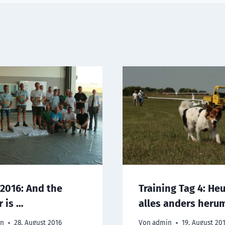
2016: And the
Training Tag 4: He
 is …
alles anders heru
in
28. August 2016
Von
admin
19. August 20