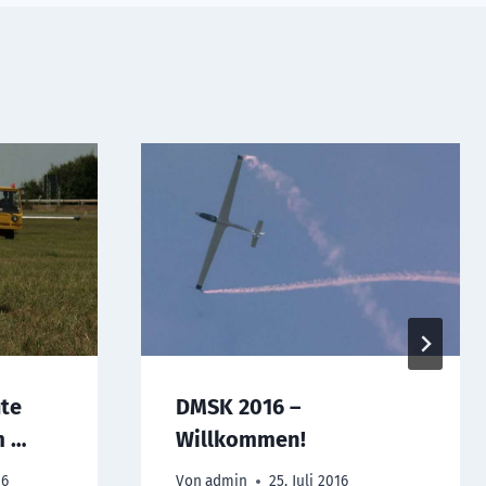
ute
DMSK 2016 –
m …
Willkommen!
16
Von
admin
25. Juli 2016